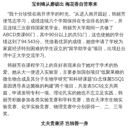
宝剑锋从磨砺出 梅花香自苦寒来
“我十分珍惜在南开求学的时光。”从进入南开园起，韩丽芳
便笃志学习，成绩连续六个学期保持在专业排名的第一，并
且连续三次获得国家奖学金。韩丽芳大学期间一共修了
ABCD类课60门，其中90分以上的共51门，这也使她的学分
绩达到了94.543分。凭借着优异的成绩，她曾申请了学校为
家庭经济特别困难的学生设立的“留学助学金”项目，出境赴台
湾中正大学交流学习。
韩丽芳在课程学习上的良好表现来自于她对于学术的热
爱。她从大一便进入实验室，主要参加国创项目“低聚果糖的
微生物合成及其分子生物学研究”和科研课题“白念珠菌SSQ1
基因诱导表达菌株的构建”两个项目，共发表SCI论文共两
篇，申请发明专利一项。理论扎实的她也不忘立足实践，韩
丽芳积极参加各类实验竞赛和学科竞赛，曾在天津市生物实
验竞赛、化学实验竞赛、物理竞赛中分别获得一、二、三等
奖。
丈夫贵兼济 岂独善一身