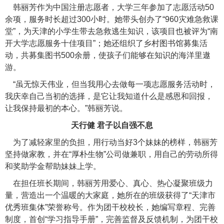
韩丽芳作为中国注册志愿者，大学三年参加了志愿活动50
余项，服务时长超过300小时。她带头创办了“960灾难急救课
堂”，为天津的小学生带去急救逃生知识，该项目也被评为“南
开大学志愿服务十佳项目”；她还组织了乡村图书馆募集活
动，共募集图书500余册，使孩子们能够在知识的海洋里遨
游。
“虽无惊天伟业，但当我用心去做每一项志愿服务活动时，
我庆幸自己当初的选择，是它让我知道什么是感恩和回报，
让我保持最初的本心。”韩丽芳说。
天行健 君子以自强不息
为了减轻家里的负担，用行动当好3个妹妹的榜样，韩丽芳
坚持做家教，并在“厚朴生物”公司做兼职，用自己的劳动所得
和奖助学金帮助妹妹上学。
在担任班长期间，韩丽芳用爱心、真心、热心凝聚班级力
量，营造出一个温暖的大家庭，她所在的班级获得了“天津市
优秀班集体”荣誉称号。作为团干校校长，她编写章程、完善
制度，首创“学习指导手册”，完善监督及反馈机制，为团干校