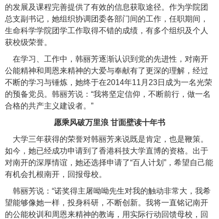
的发展及课程完善提供了有效的信息获取途径。作为学院团
总支副书记，她组织协调团委各部门间的工作，任职期间，
生命科学学院团学工作取得不错的成绩，有多个组织及个人
获校级荣誉。
在学习、工作中，韩丽芳逐渐认识到党的先进性，对南开
公能精神和周恩来精神的大爱与奉献有了更深的理解，经过
不断的学习与锤炼，她终于在2014年11月23日成为一名光荣
的预备党员。韩丽芳说：“我将坚定信仰，不断前行，做一名
合格的共产主义建设者。”
愿乘风破万里浪 甘面壁读十年书
大学三年获得的荣誉对韩丽芳来说既是肯定，也是鞭策。
如今，她已经成功申请到了香港科技大学直博的资格。出于
对南开的深厚情谊，她还选择申请了“百人计划”，希望自己能
有机会扎根南开，回报母校。
韩丽芳说：“诺奖得主屠呦呦先生对我的触动非常大，我希
望能够像她一样，投身科研，不断创新。我将一直铭记南开
的公能校训和周恩来精神的教诲，用实际行动回馈母校，回