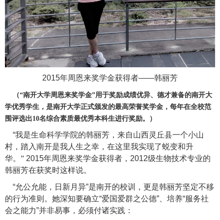
2015年周恩来奖学金获得者――韩丽芳
（“南开大学周恩来奖学金”用于奖励成绩优异、德才兼备的南开大
学优秀学生，是南开大学正式颁发的最高荣誉奖学金，每年在全校范
围评选出10名综合素质最优秀本科生进行奖励。）
“我是
生命科学学
院的韩丽芳，来自山西灵丘县一个小山
村，踏入南开是我人生之幸，在这里我实现了蜕变和升
华。”
2015年周恩来奖学金获得者，2012级生物技术专业的
韩丽芳在获奖时这样说。
“允公允能，日新月异”是南开的校训，更是韩丽芳坚定不移
的行为准则。她深知要确立“爱国爱群之公德”、培养“服务社
会之能力”并非易事，必须付诸实践：