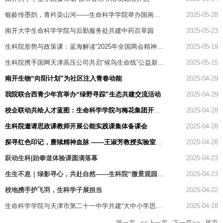
银龄传墨韵，青衿染山河——生命科学学院举办国画美育讲堂活动
2025-05-28
南开大学生命科学学院与后勤服务处共建中药百草园
2025-05-23
生科院形势与政策课：蓝海解读“2025年全国两会精神与高质量发展”
2025-05-19
生科院携手国网天津高压公司共启“候鸟生命线”公益新篇章
2025-05-15
南开生物“向阳计划”为社区注入青春动能
2025-04-29
我院联合西青少年宫举办“绿野寻踪”生态共建交流活动
2025-04-29
校企联动共绘人才蓝图：生命科学学院与梅花集团开展产学研交流合作
2025-04-28
生科院邀请思政课教师开展公能实践课集体备课会
2025-04-28
探寻红色印记，赓续精神血脉 ——王淑芳教授实验室师生-济南社会实践报道
2025-04-28
跃动生科|跆拳道体验课圆满落幕
2025-04-23
生生不息｜绿影寻心，共赴自然——生科院“微景观园艺疗法工作坊”顺利开展
2025-04-23
校地携手护飞羽，生科学子展担当
2025-04-22
生命科学学院与天津市第二十一中学共建“大中小学思想政治教育一体化建设基地”
2025-04-18
第一页
<<上一页
下一页>>
尾页