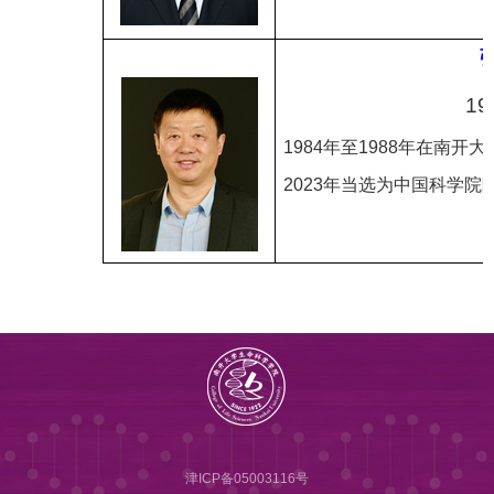
19
1984
年至
1988
年在南开大
2023
年当选为
中国科学院
津ICP备05003116号