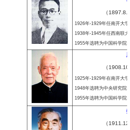
（
1897.8.
1926
年
-1929
年任南开大学
1938
年
-1945
年任西南联大
1955
年选聘为中国科学院
（
1908.10
1925
年
-1929
年在南开大学
1948
年选聘为中央研究院
1955
年选聘为中国科学院
（
1911.12