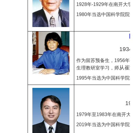
1928
年
-1929
年在南开大学
1980
年当选
中国科学院
院
1934
作为留苏预备生，
1956
年
-
从崔
生理教研室学习，师
1995
年当选为中国科学院
19
1979
年至
1983
年在南开大
2019
年当选为中国科学院