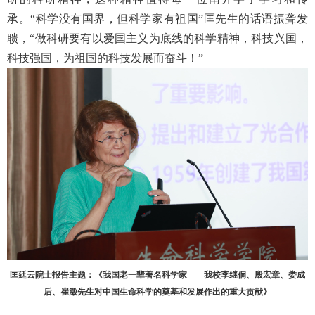
承。“科学没有国界，但科学家有祖国”匡先生的话语振聋发
聩，“做科研要有以爱国主义为底线的科学精神，科技兴国，
科技强国，为祖国的科技发展而奋斗！”
匡廷云院士报告主题：《我国老一辈著名科学家——我校李继侗、殷宏章、娄成
后、崔澂先生对中国生命科学的奠基和发展作出的重大贡献》