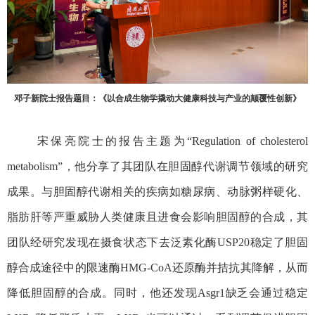
邓子新院士报告题目：《以合成生物学撬动大健康科技与产业的颠覆性创新》
宋保亮院士的报告主题为“
Regulation of cholesterol
metabolism
”，他分享了其团队在胆固醇代谢调节领域的研究
成果。与胆固醇代谢相关的疾病如糖尿病、动脉粥样硬化、
脂肪肝等严重威胁人类健康且进食会影响胆固醇的合成，其
团队经研究发现在摄食状态下去泛素化酶
USP20
稳定了胆固
醇合成途径中的限速酶
HMG-CoA
还原酶并拮抗其降解，从而
降低胆固醇的合成。同时，他还发现
Asgr1
缺乏会通过稳定