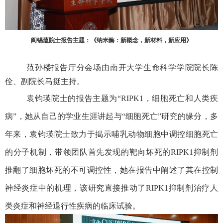
阎锡蕴院士报告主题：《纳米酶：新概念，新材料，新应用》
范孙楼报告厅分会场由南开大学生命科学学院院长陈
佺、副院长马挺主持。
袁钧瑛院士的报告主题为“
RIPK1
，细胞死亡和人类疾
病”，她从自己的学业生涯讲起与
“
细胞死亡
”
研究的缘分，多
年来，袁钧瑛院士致力于揭示哺乳动物细胞中调控细胞死亡
的分子机制，带领团队首先发现的靶向坏死的
RIPK1
抑制剂
推翻了细胞坏死的不可调控性，她在报告中阐述了其在控制
神经炎症中的机理，该研究直接推动了
RIPK1
抑制剂治疗人
类炎症和神经退行性疾病的临床试验。