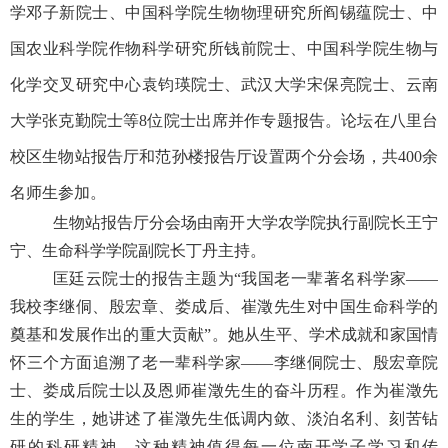
学邓子新院士、中国科学院生物物理研究所阎锡蕴院士、中
国农业科学院作物科学研究所钱前院士、中国科学院生物与
化学交叉研究中心袁钧瑛院士、武汉大学宋保亮院士、云南
大学张克勤院士等
8
位院士出席并作专题报告。论坛在八里台
校区生物站报告厅和范孙楼报告厅设置两个分会场，共
400
余
名师生参加。
生物站报告厅分会场由南开大学农学院执行副院长王宁
宁、生命科学学院副院长丁丹主持。
匡廷云院士的报告主题为“我国老一辈著名科学家——
我校李继侗、殷宏章、娄成后、崔澂先生对中国生命科学的
奠基和发展作出的重大贡献”。她从生平、学术成就和家国情
怀三个方面追溯了老一辈科学家——李继侗院士、殷宏章院
士、娄成后院士以及恩师崔澂先生的奋斗历程。作为崔澂先
生的学生，她讲述了崔澂先生低调内敛、淡泊名利、刻苦钻
研的科研精神，这种精神值得每一位南开学子学习和传