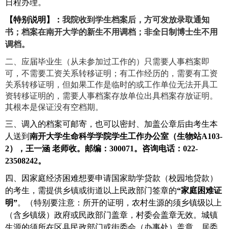
日程办理。
【特别说明】：
我院收到学生档案后，方可发放录取通知
书；档案在南开大学的新生不用调档；非全日制博士生不用
调档。
二、
应届毕业生（从未参加过工作的）只需要人事档案即
可，不需要工资关系转移证明；有工作经历的，需要有工资
关系转移证明，但如果工作是临时的或工作单位无法开具工
资转移证明的，需要人事档案存放单位出具档案存放证明。
其根本是保证没有空档期。
三、调入的档案可邮寄，也可以密封、加盖公章后由考生本
人送到
南开大学生命科学学院学生工作办公室（生物站
A103-
2
），王一涵
老师收。邮编：
300071
。咨询电话：
022-
23508242
。
四、因家庭经济困难想要申请国家助学贷款（校园地贷款）
的考生，需提供乡镇或街道以上民政部门签章的
“家庭困难证
明”
。（特别要注意：所开的证明，农村生源的须乡镇级以上
（含乡镇级）政府或民政部门盖章，村委会盖章无效。城镇
生源的须所在区县民政部门或街委会（办事处）盖章，居委