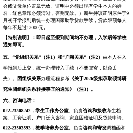
会或父母单位盖章无效。证明中必须出现有学生本人的姓
名，红色章印必须清晰，否则无效。）新生持该证明原件于
9
月初开学报到后统一办理国家助学贷款手续，贷款限额每人
每年不超过
12000
元
。
【特别说明】：即日起至报到期间均不办理，入学后等学校
通知即可。
五、
“党组织关系”（注1）和“户籍关系”（注2）
由本人在入
学报到后上交，统一办理转入手续（不要邮寄，以免丢
失）。
团组织关系
办理流程参考
《关于2026级拟录取硕博研
究生团组织关系转接事宜的通知》（注3）。
六、咨询电话：
022-23508242
，学生工作办公室
。负责
咨询和接收
考生档
案、工资证明、户口迁入咨询、家庭困难证明及贷款申请。
022-23503593
，教学培养办公室。
负责
咨询和寄发
调档函和