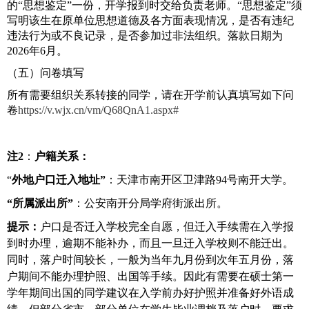
的“思想鉴定”一份，开学报到时交给负责老师。“思想鉴定”须
写明该生在原单位思想道德及各方面表现情况，是否有违纪
违法行为或不良记录，是否参加过非法组织。落款日期为
2026
年
6
月。
（五）问卷填写
所有需要组织关系转接的同学，请在开学前认真填写如下问
卷
https://v.wjx.cn/vm/Q68QnA1.aspx#
注
2
：
户籍关系：
“
外地户口迁入地址
”
：天津市南开区卫津路
94
号南开大学。
“
所属派出所
”
：公安南开分局学府街派出所。
提示：
户口是否迁入学校完全自愿，但迁入手续需在入学报
到时办理，逾期不能补办，而且一旦迁入学校则不能迁出。
同时，落户时间较长，一般为当年九月份到次年五月份，落
户期间不能办理护照、出国等手续。因此有需要在硕士第一
学年期间出国的同学建议在入学前办好护照并准备好外语成