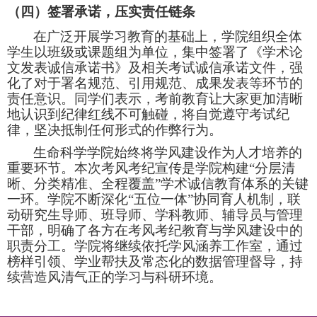
（
四
）签署承诺，压实责任链条
在广泛开展学习教育的基础上，学院组织全体
学生以班级或课题组为单位，集中签署了《学术论
文发表诚信承诺书》及相关考试诚信承诺文件，强
化了对于署名规范、引用规范、成果发表等环节的
责任意识。同学们表示，考前教育让大家更加清晰
地认识到纪律红线不可触碰，将自觉遵守考试纪
律，坚决抵制任何形式的作弊行为。
生命科学学院始终将学风建设作为人才培养的
重要环节。本次考风考纪宣传是学院构建
“分层清
晰、分类精准、全程覆盖”学术诚信教育体系的关键
一环。学院不断深化“五位一体”协同育人机制，联
动研究生导师、班导师、学科教师、辅导员与管理
干部，明确了各方在考风考纪教育与学风建设中的
职责分工。学院将继续依托学风涵养工作室，通过
榜样引领、学业帮扶及常态化的数据管理督导，持
续营造风清气正的学习与科研环境。