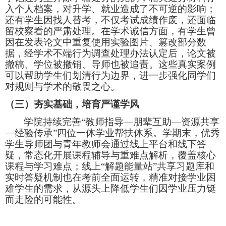
入个人档案，对升学、就业造成了不可逆的影响；
还有学生因找人替考，不仅考试成绩作废，还面临
留校察看的严肃处理。在学术诚信方面，
有学生曾
因在发表论文中重复使用实验图片、篡改部分数
据，经学术不端行为调查处理办法认定后，论文被
撤稿、学位被撤销、导师也被追责。
这些真实案例
可以
帮助学生们划清行为边界，进一步强化
同学们
对规则与学术的敬畏之心。
（
三
）夯实基础，培育严谨学风
学院持续完善
“教师指导—朋辈互助—资源共享
—经验传承”四位一体学业帮扶体系。学期末，优秀
学生导师团与青年教师会通过线上平台和线下答
疑，常态化开展课程辅导与重难点解析，覆盖核心
课程与学习难点；线上“解题能量站”共享习题库和
实时答疑机制也在考前全面运转，精准对接学业困
难学生的需求，从源头上降低学生们因学业压力铤
而走险的可能性。