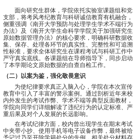
面向研究生群体，学院依托实验室课题组和党
支部，将考风考纪教育与科研诚信教育有机融合，
侧重强调《南开大学预防与处理学生学术不端行为
办法》及《南开大学生命科学学院关于加强研究生
原始数据管理办法》的核心要求，明确科研数据收
集、保存、处理各环节的真实性、完整性和可追溯
性标准，要求全体研究生在课程考试与科研工作中
严守真实底线。各课题组在导师指导下，同步启动
了本学期论文原始数据的自查自检工作。
（
二
）以案为鉴，强化敬畏意识
为
使
纪律要求真正入脑入心，学院在本次宣传
教育中引入了
丰富的
警示案例。通过剖析近年来校
内外发生的考试作弊、学术不端等典型反面教材，
学院向同学们
详细解读了违纪行为的认定标准、严
重后果及对个人发展的长远影响。
在考试纪律方面，校内曾出现学生在期末考试
中夹带小抄、使用手机等电子设备作弊，最终被给
予记过乃至开除学籍处分的先例，相关处分材料存