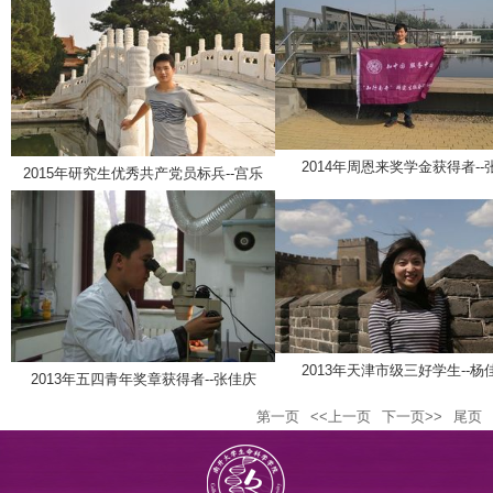
2014年周恩来奖学金获得者--
2015年研究生优秀共产党员标兵--宫乐
2013年天津市级三好学生--杨
2013年五四青年奖章获得者--张佳庆
第一页
<<上一页
下一页>>
尾页