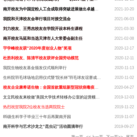
南开校友为中国淀粉人工合成取得突破进展做出卓越贡献
2021-10-20
我院和天津校友会举行项目对接交流会
2021-06-03
刘力校友、王秀杰校友在学院开设本科生课程
2021-03-30
南开校友马延和当选天津市人大常委会副主任
2021-02-08
宇学峰校友获“2020年度创业人物”奖项
2020-12-17
杜胜利校友、陈清平校友获评全国劳动模范
2020-12-11
我院生物校友基金颁发仪式顺利举行
2020-11-13
生科院羽毛球场地启用仪式暨“院长杯”羽毛球友谊赛成功举办
2020-11-02
校友企业康希诺生物：全国首款重组新型冠状病毒疫苗获批进入临床
2020-04-27
文立民校友来校做“美国大学技术转移办公室的运营模式”专题报告
2019-12-03
热烈祝贺我院2位校友当选两院院士
2019-11-22
85级生科学子毕业三十年后再聚南开园
2019-11-07
南开科学与艺术沙龙之“昆虫记”活动圆满举行
2019-09-27
第一页
<<上一页
下一页>>
尾页